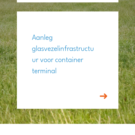
Aanleg
glasvezelinfrastructu
ur voor container
terminal
➜