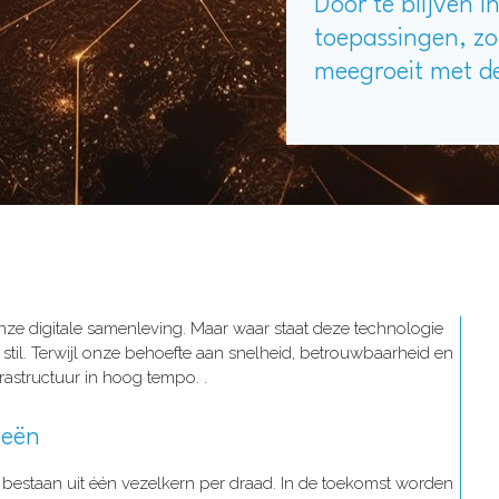
Door te blijven i
toepassingen, zo
meegroeit met d
nze digitale samenleving. Maar waar staat deze technologie
iet stil. Terwijl onze behoefte aan snelheid, betrouwbaarheid en
rastructuur in hoog tempo. .
ieën
 bestaan uit één vezelkern per draad. In de toekomst worden