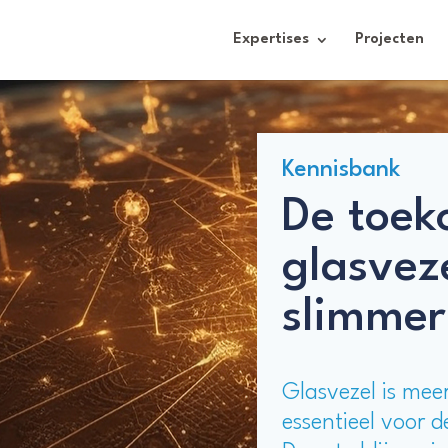
Expertises
Projecten
Kennisbank
De toek
glasveze
slimmer
Glasvezel is meer
essentieel voor 