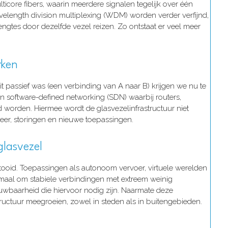
icore fibers, waarin meerdere signalen tegelijk over één
elength division multiplexing (WDM) worden verder verfijnd,
gtes door dezelfde vezel reizen. Zo ontstaat er veel meer
rken
t passief was (een verbinding van A naar B) krijgen we nu te
 software-defined networking (SDN) waarbij routers,
 worden. Hiermee wordt de glasvezelinfrastructuur niet
keer, storingen en nieuwe toepassingen.
lasvezel
ltooid. Toepassingen als autonoom vervoer, virtuele werelden
lemaal om stabiele verbindingen met extreem weinig
ouwbaarheid die hiervoor nodig zijn. Naarmate deze
tructuur meegroeien, zowel in steden als in buitengebieden.