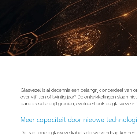
Glasvezel is al decennia een belangrijk onderdeel van o
over vijf, tien of twintig jaar? De ontwikkelingen staan n
bandbreedte blijft groeien, evolueert ook de glasvezelinf
Meer capaciteit door nieuwe technolog
De traditionele glasvezelkabels die we vandaag kennen,