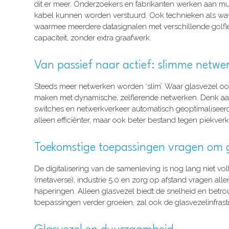
dit er meer. Onderzoekers en fabrikanten werken aan mult
kabel kunnen worden verstuurd. Ook technieken als wav
waarmee meerdere datasignalen met verschillende golflen
capaciteit, zonder extra graafwerk.
Van passief naar actief: slimme netwe
Steeds meer netwerken worden ‘slim’. Waar glasvezel ooi
maken met dynamische, zelflerende netwerken. Denk aan
switches en netwerkverkeer automatisch geoptimaliseerd
alleen efficiënter, maar ook beter bestand tegen piekver
Toekomstige toepassingen vragen om g
De digitalisering van de samenleving is nog lang niet vo
(metaverse), industrie 5.0 en zorg op afstand vragen al
haperingen. Alleen glasvezel biedt de snelheid en betr
toepassingen verder groeien, zal ook de glasvezelinfras