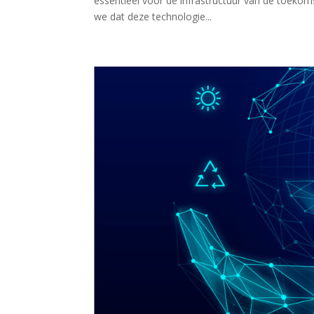
essentieel voor de infrastructuur van de toekom
we dat deze technologie...