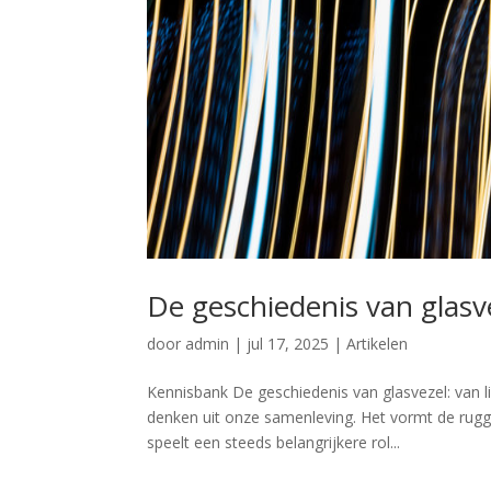
De geschiedenis van glasvez
door
admin
|
jul 17, 2025
|
Artikelen
Kennisbank De geschiedenis van glasvezel: van li
denken uit onze samenleving. Het vormt de rug
speelt een steeds belangrijkere rol...