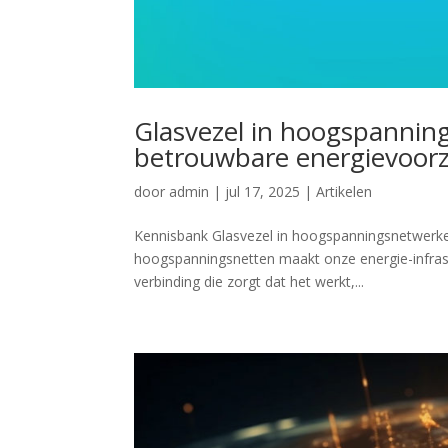
Glasvezel in hoogspannin
betrouwbare energievoorz
door
admin
|
jul 17, 2025
|
Artikelen
Kennisbank Glasvezel in hoogspanningsnetwerken
hoogspanningsnetten maakt onze energie-infrast
verbinding die zorgt dat het werkt,...